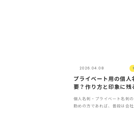
2026.04.08
プライベート用の個人
要？作り方と印象に残
ンのコツ｜制作事例付
個人名刺・プライベート名刺の
勤めの方であれば、普段は会社
ち歩いている方がほとんどかと
一方で、会…