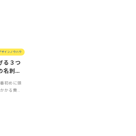
デザインノウハウ
げる３つ
の名刺テ
番初めに頭
かかる費
うしても起業