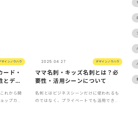
2025.04.27
デザインノウハウ
デザインノウハウ
カード・
ママ名刺・キッズ名刺とは？必
性とデザ
要性・活用シーンについて
これから開
名刺とはビジネスシーンだけに使われるも
ョップカー
のではなく、プライベートでも活用できる
なのか、デ
ことがたくさんあります。 最近若干悪い意
味で話題のマ…