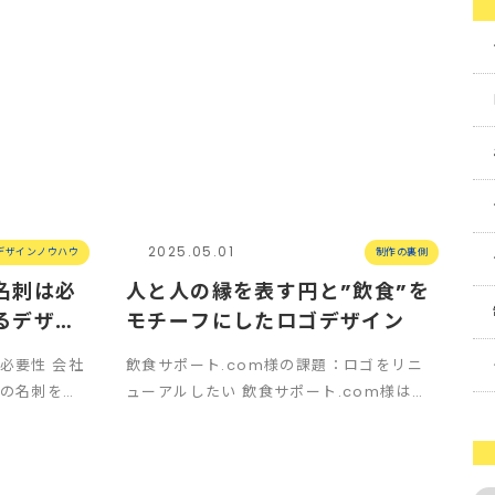
2025.05.01
デザインノウハウ
制作の裏側
名刺は必
人と人の縁を表す円と”飲食”を
るデザイ
モチーフにしたロゴデザイン
き
必要性 会社
飲食サポート.com様の課題：ロゴをリニ
の名刺を持
ューアルしたい 飲食サポート.com様は以
思います。
前から個々の飲食店の経営面をサポートす
るサービ…